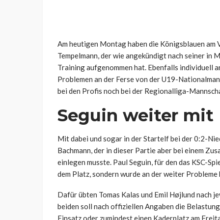
Am heutigen Montag haben die Königsblauen am Vor
Tempelmann, der wie angekündigt nach seiner in Mü
Training aufgenommen hat. Ebenfalls individuell 
Problemen an der Ferse von der U19-Nationalma
bei den Profis noch bei der Regionalliga-Mannscha
Seguin weiter mit
Mit dabei und sogar in der Startelf bei der 0:2-N
Bachmann, der in dieser Partie aber bei einem Zus
einlegen musste. Paul Seguin, für den das KSC-Spi
dem Platz, sondern wurde an der weiter Probleme 
Dafür übten Tomas Kalas und Emil Højlund nach je
beiden soll nach offiziellen Angaben die Belastun
Einsatz oder zumindest einen Kaderplatz am Freitag