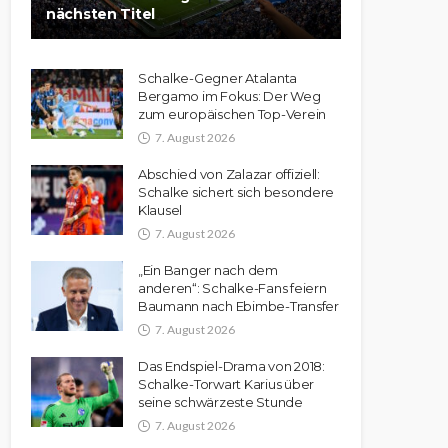
nächsten Titel
Schalke-Gegner Atalanta
Bergamo im Fokus: Der Weg
zum europäischen Top-Verein
7. August 2026
Abschied von Zalazar offiziell:
Schalke sichert sich besondere
Klausel
7. August 2026
„Ein Banger nach dem
anderen“: Schalke-Fans feiern
Baumann nach Ebimbe-Transfer
7. August 2026
Das Endspiel-Drama von 2018:
Schalke-Torwart Karius über
seine schwärzeste Stunde
7. August 2026