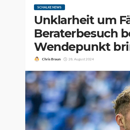
SCHALKE NEWS
Unklarheit um F
Beraterbesuch b
Wendepunkt br
Chris Braun
28. August 2024