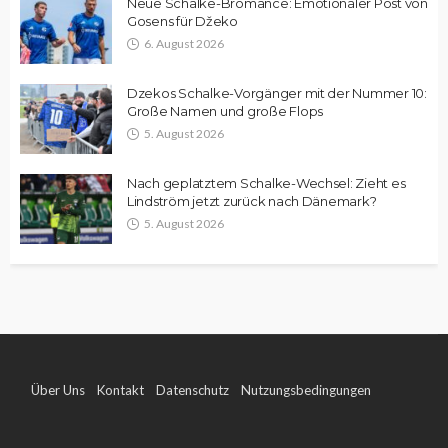
Neue Schalke-Bromance: Emotionaler Post von
Gosens für Džeko
6. August 2026
Dzekos Schalke-Vorgänger mit der Nummer 10:
Große Namen und große Flops
5. August 2026
Nach geplatztem Schalke-Wechsel: Zieht es
Lindström jetzt zurück nach Dänemark?
5. August 2026
Über Uns
Kontakt
Datenschutz
Nutzungsbedingungen
Impressum