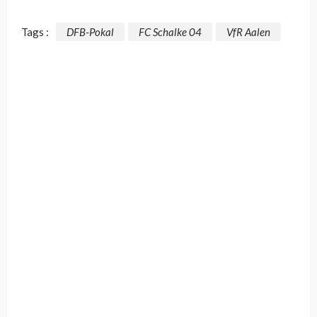
Tags :
DFB-Pokal
FC Schalke 04
VfR Aalen