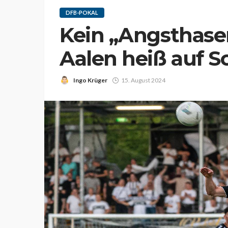
DFB-POKAL
Kein „Angsthasen
Aalen heiß auf S
Ingo Krüger
15. August 2024