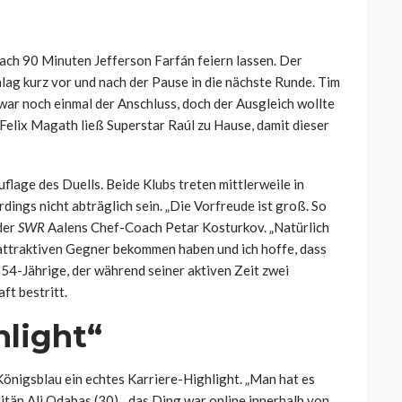
nach 90 Minuten Jefferson Farfán feiern lassen. Der
ag kurz vor und nach der Pause in die nächste Runde. Tim
war noch einmal der Anschluss, doch der Ausgleich wollte
Felix Magath ließ Superstar Raúl zu Hause, damit dieser
flage des Duells. Beide Klubs treten mittlerweile in
rdings nicht abträglich sein. „Die Vorfreude ist groß. So
 der
SWR
Aalens Chef-Coach Petar Kosturkov. „Natürlich
r attraktiven Gegner bekommen haben und ich hoffe, dass
 54-Jährige, der während seiner aktiven Zeit zwei
ft bestritt.
hlight“
 Königsblau ein echtes Karriere-Highlight. „Man hat es
itän Ali Odabas (30), „das Ding war online innerhalb von