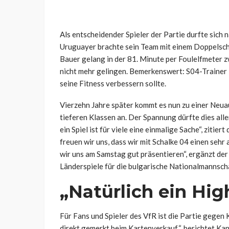
Als entscheidender Spieler der Partie durfte sich 
Uruguayer brachte sein Team mit einem Doppelschl
Bauer gelang in der 81. Minute per Foulelfmeter z
nicht mehr gelingen. Bemerkenswert: S04-Trainer 
seine Fitness verbessern sollte.
Vierzehn Jahre später kommt es nun zu einer Neuau
tieferen Klassen an. Der Spannung dürfte dies alle
ein Spiel ist für viele eine einmalige Sache“, zitiert
freuen wir uns, dass wir mit Schalke 04 einen seh
wir uns am Samstag gut präsentieren“, ergänzt der
Länderspiele für die bulgarische Nationalmannscha
„Natürlich ein Hig
Für Fans und Spieler des VfR ist die Partie gegen
direkt gemerkt beim Kartenverkauf“, berichtet Kap