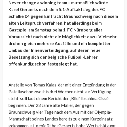
Never change a winning team – mutmaßlich würde
Karel Geraerts nach dem 5:1-Auftaktsieg des FC
Schalke 04 gegen Eintracht Braunschweig nach diesem
alten Leitspruch verfahren, hat allerdings beim
Gastspiel am Samstag beim 1. FC Nürnberg aller
Voraussicht nach nicht die Möglichkeit dazu. Vielmehr
drohen gleich mehrere Ausfälle und ein kompletter
Umbau der Innenverteidigung, auf deren neue
Besetzung sich der belgische Fußball-Lehrer
offenkundig schon festgelegt hat.
Anstelle von Tomas Kalas, der mit einer Entzündung in der
Patellasehne zwei bis drei Wochen nicht zur Verfügung
steht, soll laut einem Bericht der „Bild“ Ibrahima Cissé
beginnen. Der 23 Jahre alte Malier, der gegen
Braunschweig vier Tage nach dem Aus mit der Olympia-
Mannschaft seines Landes bereits zu einem Kurzeinsatz
gekommen ist, genießt bei Geraerts hohe Wertschätzung