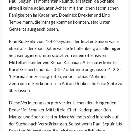
Paul Seguin ist momentan kaum zu ersetzen, da Schalke
aktuell keine adäquaten Achter mit ähnlichen technischen
Fähigkeiten im Kader hat. Dominick Drexler und Lino
Tempelmann, die infrage kommen könnten, sind unter
Geraerts ausgeschlossen.
Eine Rückkehr zum 4-4-2-System der letzten Saison wäre
ebenfalls denkbar. Dabei würde Schallenberg als alleiniger
Sechser agieren, unterstützt von einem offensiven
Mittelfeldspieler wie Kenan Karaman. Alternativ könnte
Karel Geraerts auf das 3-5-2 oder eine angepasste 4-2-3-
1-Formation zurückgreifen, wobei Tobias Mohr ins
Zentrum rücken könnte, um Anton Donkor die linke Seite zu
überlassen.
Diese Verletzungssorgen verdeutlichen den dringenden
Bedarf im Schalker Mittelfeld. Chef-Kaderplaner Ben
Manga und Sportdirektor Marc Wilmots sind intensiv auf
der Suche nach Verstärkungen. Selbst wenn Paul Seguin bis
Samstag fit werden sollte, wird er vermutlich ohne