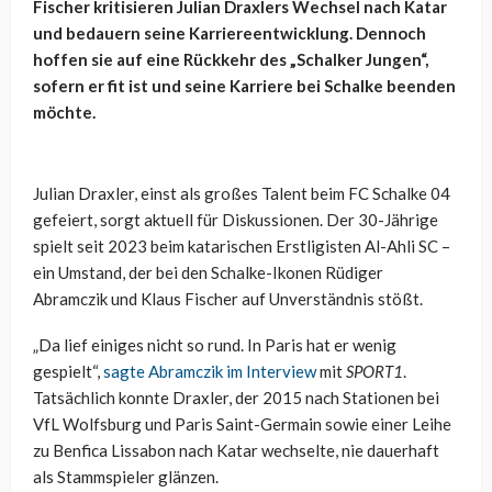
Fischer kritisieren Julian Draxlers Wechsel nach Katar
und bedauern seine Karriereentwicklung. Dennoch
hoffen sie auf eine Rückkehr des „Schalker Jungen“,
sofern er fit ist und seine Karriere bei Schalke beenden
möchte.
Julian Draxler, einst als großes Talent beim FC Schalke 04
gefeiert, sorgt aktuell für Diskussionen. Der 30-Jährige
spielt seit 2023 beim katarischen Erstligisten Al-Ahli SC –
ein Umstand, der bei den Schalke-Ikonen Rüdiger
Abramczik und Klaus Fischer auf Unverständnis stößt.
„Da lief einiges nicht so rund. In Paris hat er wenig
gespielt“,
sagte Abramczik im Interview
mit
SPORT1
.
Tatsächlich konnte Draxler, der 2015 nach Stationen bei
VfL Wolfsburg und Paris Saint-Germain sowie einer Leihe
zu Benfica Lissabon nach Katar wechselte, nie dauerhaft
als Stammspieler glänzen.