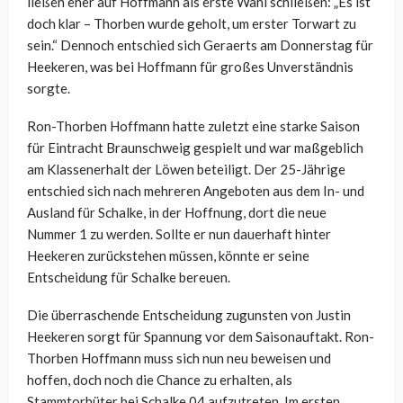
ließen eher auf Hoffmann als erste Wahl schließen: „Es ist
doch klar – Thorben wurde geholt, um erster Torwart zu
sein.“ Dennoch entschied sich Geraerts am Donnerstag für
Heekeren, was bei Hoffmann für großes Unverständnis
sorgte.
Ron-Thorben Hoffmann hatte zuletzt eine starke Saison
für Eintracht Braunschweig gespielt und war maßgeblich
am Klassenerhalt der Löwen beteiligt. Der 25-Jährige
entschied sich nach mehreren Angeboten aus dem In- und
Ausland für Schalke, in der Hoffnung, dort die neue
Nummer 1 zu werden. Sollte er nun dauerhaft hinter
Heekeren zurückstehen müssen, könnte er seine
Entscheidung für Schalke bereuen.
Die überraschende Entscheidung zugunsten von Justin
Heekeren sorgt für Spannung vor dem Saisonauftakt. Ron-
Thorben Hoffmann muss sich nun neu beweisen und
hoffen, doch noch die Chance zu erhalten, als
Stammtorhüter bei Schalke 04 aufzutreten. Im ersten