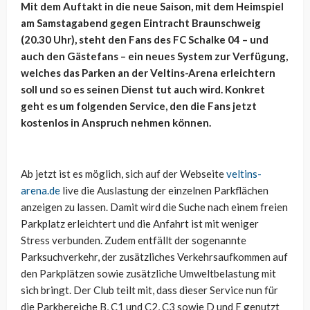
Mit dem Auftakt in die neue Saison, mit dem Heimspiel
am Samstagabend gegen Eintracht Braunschweig
(20.30 Uhr), steht den Fans des FC Schalke 04 – und
auch den Gästefans – ein neues System zur Verfügung,
welches das Parken an der Veltins-Arena erleichtern
soll und so es seinen Dienst tut auch wird. Konkret
geht es um folgenden Service, den die Fans jetzt
kostenlos in Anspruch nehmen können.
Ab jetzt ist es möglich, sich auf der Webseite
veltins-
arena.de
live die Auslastung der einzelnen Parkflächen
anzeigen zu lassen. Damit wird die Suche nach einem freien
Parkplatz erleichtert und die Anfahrt ist mit weniger
Stress verbunden. Zudem entfällt der sogenannte
Parksuchverkehr, der zusätzliches Verkehrsaufkommen auf
den Parkplätzen sowie zusätzliche Umweltbelastung mit
sich bringt. Der Club teilt mit, dass dieser Service nun für
die Parkbereiche B, C1 und C2, C3 sowie D und E genutzt