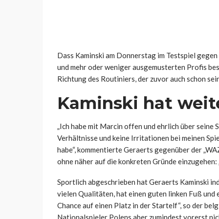
Dass Kaminski am Donnerstag im Testspiel gegen d
und mehr oder weniger ausgemusterten Profis best
Richtung des Routiniers, der zuvor auch schon sei
Kaminski hat weit
„Ich habe mit Marcin offen und ehrlich über seine S
Verhältnisse und keine Irritationen bei meinen Spi
habe“, kommentierte Geraerts gegenüber der „WAZ
ohne näher auf die konkreten Gründe einzugehen: „
Sportlich abgeschrieben hat Geraerts Kaminski inde
vielen Qualitäten, hat einen guten linken Fuß und e
Chance auf einen Platz in der Startelf“, so der be
Nationalspieler Polens aber zumindest vorerst nic