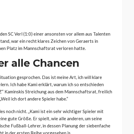
en SC Verl (1:0) einer ansonsten vor allem aus Talenten
and, war ein recht klares Zeichen von Geraerts in
nen Platz im Mannschaftsrat verloren hatte.
er alle Chancen
ituation gesprochen. Das ist meine Art, ich will klare
elern. Ich habe Kami erklärt, warum ich so entschieden
“ Kaminskis Streichung aus dem Mannschaftsrat, freilich
Weil ich dort andere Spieler habe.“
s noch nicht. „Kami ist ein sehr wichtiger Spieler mit
ine gute Größe. Er spielt, wie alle anderen, um seine
lgische Fußball-Lehrer, in dessen Planung der siebenfache
ht in der ersten Reihe vorgesehen is.