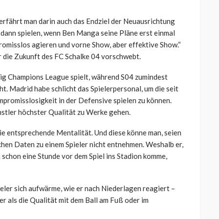
rfährt man darin auch das Endziel der Neuausrichtung
 dann spielen, wenn Ben Manga seine Pläne erst einmal
omisslos agieren und vorne Show, aber effektive Show.“
r die Zukunft des FC Schalke 04 vorschwebt.
äßig Champions League spielt, während S04 zumindest
ht. Madrid habe schlicht das Spielerpersonal, um die seit
romisslosigkeit in der Defensive spielen zu können.
ünstler höchster Qualität zu Werke gehen.
ie entsprechende Mentalität. Und diese könne man, seien
schen Daten zu einem Spieler nicht entnehmen. Weshalb er,
 schon eine Stunde vor dem Spiel ins Stadion komme,
ieler sich aufwärme, wie er nach Niederlagen reagiert –
er als die Qualität mit dem Ball am Fuß oder im