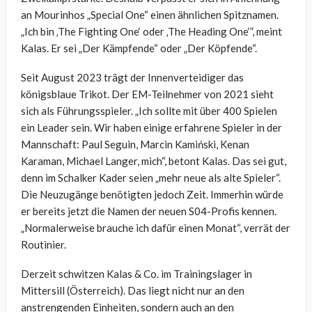
an Mourinhos „Special One“ einen ähnlichen Spitznamen.
„Ich bin ‚The Fighting One‘ oder ‚The Heading One‘”, meint
Kalas. Er sei „Der Kämpfende“ oder „Der Köpfende“.
Seit August 2023 trägt der Innenverteidiger das
königsblaue Trikot. Der EM-Teilnehmer von 2021 sieht
sich als Führungsspieler. „Ich sollte mit über 400 Spielen
ein Leader sein. Wir haben einige erfahrene Spieler in der
Mannschaft: Paul Seguin, Marcin Kamiński, Kenan
Karaman, Michael Langer, mich“, betont Kalas. Das sei gut,
denn im Schalker Kader seien „mehr neue als alte Spieler“.
Die Neuzugänge benötigten jedoch Zeit. Immerhin würde
er bereits jetzt die Namen der neuen S04-Profis kennen.
„Normalerweise brauche ich dafür einen Monat“, verrät der
Routinier.
Derzeit schwitzen Kalas & Co. im Trainingslager in
Mittersill (Österreich). Das liegt nicht nur an den
anstrengenden Einheiten, sondern auch an den