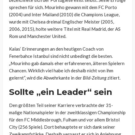
bezeichnete sich der Portugiese einst selbst. Seine Erfolge
sprechen für sich. Mourinho gewann mit dem FC Porto
(2004) und Inter Mailand (2010) die Champions League,
wurde mit Chelsea dreimal Englischer Meister (2005,
2006, 2015), holte weitere Titel mit Real Madrid, der AS
Rom und Manchester United.
Kalas‘ Erinnerungen an den heutigen Coach von
Fenerbahce Istanbul sind nicht unbedingt die besten.
„Mourinho gab damals eher erfahreneren, älteren Spielern
Chancen. Wirklich viel habe ich deshalb nicht von ihm
gelernt“, wird die Abwehrkante in der
Bild-Zeitung
zitiert.
Sollte „ein Leader“ sein
Den größten Teil seiner Karriere verbrachte der 31-
malige Nationalspieler in der zweitklassigen Championship
für den FC Middlesbrough, Fulham und vor allem Bristol
City (256 Spiele). Dort behauptete er sich dank seiner
Zweikampfstärke. Deshalb verpasst er sich in Anlehnung