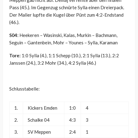
Meppen gab nicht auf. Demaj verfehlte aber den finalen
Pass (45.). Im Gegenzug schnürte Sylla einen Dreierpack.
Der Malier lupfte die Kugel über Pünt zum 4:2-Endstand
(46.).
S04:
Heekeren – Wasinski, Kalas, Murkin – Bachmann,
Seguin – Gantenbein, Mohr – Younes – Sylla, Karaman
Tore:
1:0 Sylla (4.), 1:1 Schepp (10.), 2:1 Sylla (13.), 2:2
Janssen (24.), 3:2 Mohr (34.), 4:2 Sylla (46.)
Schlusstabelle:
1.
Kickers Emden
1:0
4
2.
Schalke 04
4:3
3
3.
SV Meppen
2:4
1