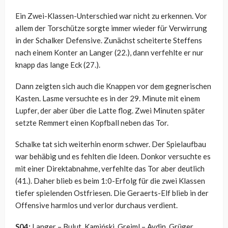
Ein Zwei-Klassen-Unterschied war nicht zu erkennen. Vor
allem der Torschütze sorgte immer wieder für Verwirrung
in der Schalker Defensive. Zunächst scheiterte Steffens
nach einem Konter an Langer (22.), dann verfehlte er nur
knapp das lange Eck (27.).
Dann zeigten sich auch die Knappen vor dem gegnerischen
Kasten. Lasme versuchte es in der 29. Minute mit einem
Lupfer, der aber über die Latte flog. Zwei Minuten später
setzte Remmert einen Kopfball neben das Tor.
Schalke tat sich weiterhin enorm schwer. Der Spielaufbau
war behäbig und es fehlten die Ideen. Donkor versuchte es
mit einer Direktabnahme, verfehlte das Tor aber deutlich
(41.). Daher blieb es beim 1:0-Erfolg für die zwei Klassen
tiefer spielenden Ostfriesen. Die Geraerts-Elf blieb in der
Offensive harmlos und verlor durchaus verdient.
S04:
Langer – Bulut, Kamiński, Greiml – Aydin, Grüger,