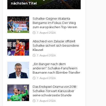
nächsten Titel
Schalke-Gegner Atalanta
Bergamo im Fokus: Der Weg
zum europäischen Top-Verein
7. August 2026
Abschied von Zalazar offiziell:
Schalke sichert sich besondere
Klausel
7. August 2026
„Ein Banger nach dem
anderen“: Schalke-Fans feiern
Baumann nach Ebimbe-Transfer
7. August 2026
Das Endspiel-Drama von 2018:
Schalke-Torwart Karius über
seine schwärzeste Stunde
7. August 2026