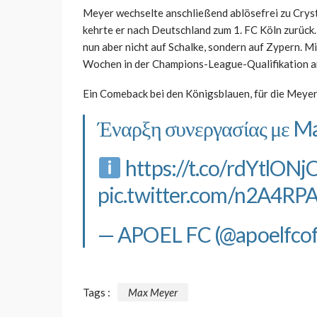
Meyer wechselte anschließend ablösefrei zu Cryst
kehrte er nach Deutschland zum 1. FC Köln zurück
nun aber nicht auf Schalke, sondern auf Zypern. Mi
Wochen in der Champions-League-Qualifikation an 
Ein Comeback bei den Königsblauen, für die Meyer 
Έναρξη συνεργασίας με M
https://t.co/rdYtlON
pic.twitter.com/n2A4RP
— APOEL FC (@apoelfcoff
Tags :
Max Meyer