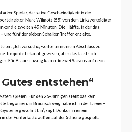
arker Spieler, der seine Geschwindigkeit in der
 Sportdirektor Marc Wilmots (55) von dem Linksverteidiger
kor die zweiten 45 Minuten. Die Hälfte, in der das
 und fünf der sieben Schalker Treffer erzielte.
ste ein. „Ich versuche, weiter an meinem Abschluss zu
eine Torquote bekannt gewesen, aber das lässt sich
nger. Für Braunschweig kam er in zwei Saisons auf neun
 Gutes entstehen“
stem spielen. Für den 26-Jährigen stellt das kein
ette begonnen, in Braunschweig habe ich in der Dreier-
de Systeme gewohnt bin“, sagt Donkor in einem
 in der Fünferkette außen auf der Schiene gespielt.