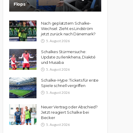
Flops
Nach geplatztem Schalke-
Wechsel: Zieht es Lindström
jetzt zurück nach Dänemark?
5. August 2026
Schalkes Stürmersuche:
Update zu Ilenikhena, Diakité
und Musaba
5. August 2026
Schalke-Hype: Tickets für erste
Spiele schnell vergriffen
5. August 2026
Neuer Vertrag oder Abschied?
Jetzt reagiert Schalke bei
Becker
5. August 2026