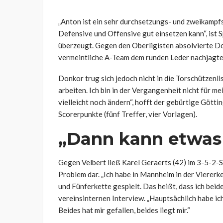
„Anton ist ein sehr durchsetzungs- und zweikampfst
Defensive und Offensive gut einsetzen kann“, ist
überzeugt. Gegen den Oberligisten absolvierte Don
vermeintliche A-Team dem runden Leder nachjagte –
Donkor trug sich jedoch nicht in die Torschützenli
arbeiten. Ich bin in der Vergangenheit nicht für m
vielleicht noch ändern“, hofft der gebürtige Götti
Scorerpunkte (fünf Treffer, vier Vorlagen).
„Dann kann etwas
Gegen Velbert ließ Karel Geraerts (42) im 3-5-2-Sy
Problem dar. „Ich habe in Mannheim in der Viererk
und Fünferkette gespielt. Das heißt, dass ich bei
vereinsinternen Interview. „Hauptsächlich habe ich
Beides hat mir gefallen, beides liegt mir.“