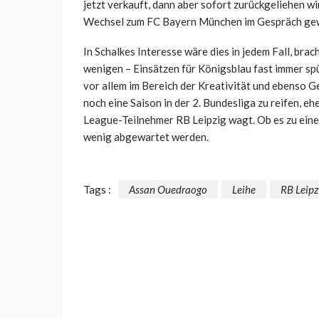
jetzt verkauft, dann aber sofort zurückgeliehen w
Wechsel zum FC Bayern München im Gespräch ge
In Schalkes Interesse wäre dies in jedem Fall, br
wenigen – Einsätzen für Königsblau fast immer spü
vor allem im Bereich der Kreativität und ebenso Ge
noch eine Saison in der 2. Bundesliga zu reifen,
League-Teilnehmer RB Leipzig wagt. Ob es zu eine
wenig abgewartet werden.
Tags :
Assan Ouedraogo
Leihe
RB Leipz