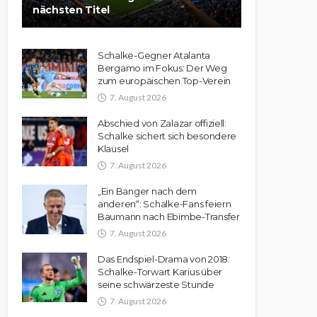
nächsten Titel
Schalke-Gegner Atalanta
Bergamo im Fokus: Der Weg
zum europäischen Top-Verein
7. August 2026
Abschied von Zalazar offiziell:
Schalke sichert sich besondere
Klausel
7. August 2026
„Ein Banger nach dem
anderen“: Schalke-Fans feiern
Baumann nach Ebimbe-Transfer
7. August 2026
Das Endspiel-Drama von 2018:
Schalke-Torwart Karius über
seine schwärzeste Stunde
7. August 2026