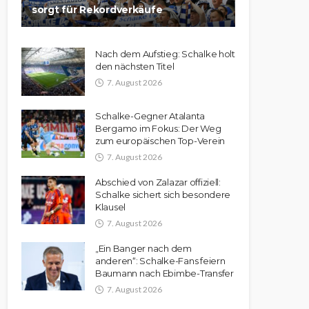
sorgt für Rekordverkäufe
Nach dem Aufstieg: Schalke holt
den nächsten Titel
7. August 2026
Schalke-Gegner Atalanta
Bergamo im Fokus: Der Weg
zum europäischen Top-Verein
7. August 2026
Abschied von Zalazar offiziell:
Schalke sichert sich besondere
Klausel
7. August 2026
„Ein Banger nach dem
anderen“: Schalke-Fans feiern
Baumann nach Ebimbe-Transfer
7. August 2026