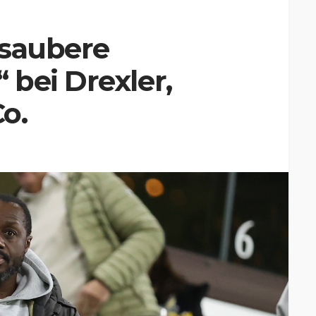
„saubere
bei Drexler,
o.