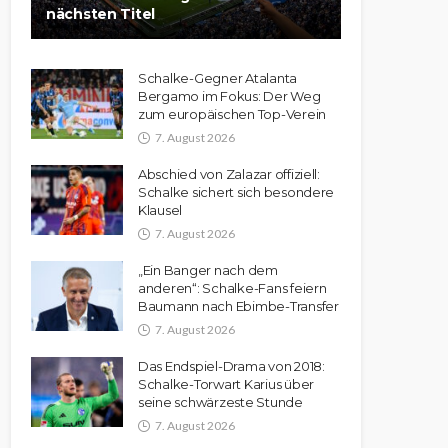
nächsten Titel
Schalke-Gegner Atalanta
Bergamo im Fokus: Der Weg
zum europäischen Top-Verein
7. August 2026
Abschied von Zalazar offiziell:
Schalke sichert sich besondere
Klausel
7. August 2026
„Ein Banger nach dem
anderen“: Schalke-Fans feiern
Baumann nach Ebimbe-Transfer
7. August 2026
Das Endspiel-Drama von 2018:
Schalke-Torwart Karius über
seine schwärzeste Stunde
7. August 2026