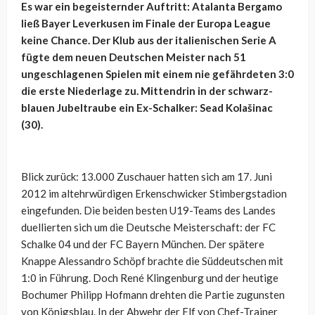
Es war ein begeisternder Auftritt: Atalanta Bergamo
ließ Bayer Leverkusen im Finale der Europa League
keine Chance. Der Klub aus der italienischen Serie A
fügte dem neuen Deutschen Meister nach 51
ungeschlagenen Spielen mit einem nie gefährdeten 3:0
die erste Niederlage zu. Mittendrin in der schwarz-
blauen Jubeltraube ein Ex-Schalker: Sead Kolašinac
(30).
Blick zurück: 13.000 Zuschauer hatten sich am 17. Juni
2012 im altehrwürdigen Erkenschwicker
Stimbergstadion
eingefunden. Die beiden besten U19-Teams des Landes
duellierten sich um die Deutsche Meisterschaft: der FC
Schalke 04 und der FC Bayern München. Der spätere
Knappe Alessandro Schöpf brachte die Süddeutschen mit
1:0 in Führung. Doch René Klingenburg und der heutige
Bochumer Philipp Hofmann drehten die Partie zugunsten
von Königsblau. In der Abwehr der Elf von Chef-Trainer