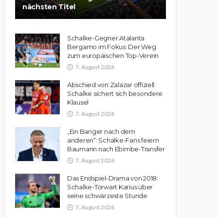
nächsten Titel
Schalke-Gegner Atalanta
Bergamo im Fokus: Der Weg
zum europäischen Top-Verein
7. August 2026
Abschied von Zalazar offiziell:
Schalke sichert sich besondere
Klausel
7. August 2026
„Ein Banger nach dem
anderen“: Schalke-Fans feiern
Baumann nach Ebimbe-Transfer
7. August 2026
Das Endspiel-Drama von 2018:
Schalke-Torwart Karius über
seine schwärzeste Stunde
7. August 2026