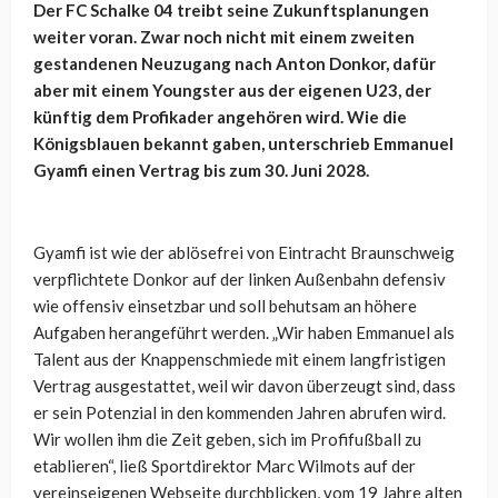
Der FC Schalke 04 treibt seine Zukunftsplanungen
weiter voran. Zwar noch nicht mit einem zweiten
gestandenen Neuzugang nach Anton Donkor, dafür
aber mit einem Youngster aus der eigenen U23, der
künftig dem Profikader angehören wird. Wie die
Königsblauen bekannt gaben, unterschrieb Emmanuel
Gyamfi einen Vertrag bis zum 30. Juni 2028.
Gyamfi ist wie der ablösefrei von Eintracht Braunschweig
verpflichtete Donkor auf der linken Außenbahn defensiv
wie offensiv einsetzbar und soll behutsam an höhere
Aufgaben herangeführt werden. „Wir haben Emmanuel als
Talent aus der Knappenschmiede mit einem langfristigen
Vertrag ausgestattet, weil wir davon überzeugt sind, dass
er sein Potenzial in den kommenden Jahren abrufen wird.
Wir wollen ihm die Zeit geben, sich im Profifußball zu
etablieren“, ließ Sportdirektor Marc Wilmots auf der
vereinseigenen Webseite durchblicken, vom 19 Jahre alten