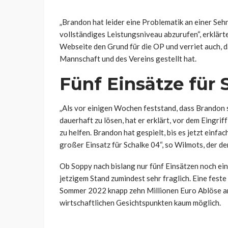
„Brandon hat leider eine Problematik an einer Sehn
vollständiges Leistungsniveau abzurufen“, erklär
Webseite den Grund für die OP und verriet auch, d
Mannschaft und des Vereins gestellt hat.
Fünf Einsätze für 
„Als vor einigen Wochen feststand, dass Brandon 
dauerhaft zu lösen, hat er erklärt, vor dem Eingrif
zu helfen. Brandon hat gespielt, bis es jetzt einfa
großer Einsatz für Schalke 04“, so Wilmots, der d
Ob Soppy nach bislang nur fünf Einsätzen noch einm
jetzigem Stand zumindest sehr fraglich. Eine fest
Sommer 2022 knapp zehn Millionen Euro Ablöse an
wirtschaftlichen Gesichtspunkten kaum möglich.