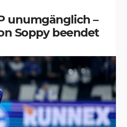
P unumgänglich –
don Soppy beendet