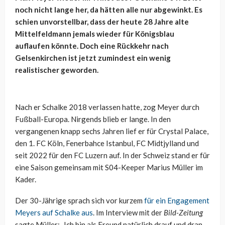
noch nicht lange her, da hätten alle nur abgewinkt. Es
schien unvorstellbar, dass der heute 28 Jahre alte
Mittelfeldmann jemals wieder für Königsblau
auflaufen könnte. Doch eine Rückkehr nach
Gelsenkirchen ist jetzt zumindest ein wenig
realistischer geworden.
Nach er Schalke 2018 verlassen hatte, zog Meyer durch
Fußball-Europa. Nirgends blieb er lange. In den
vergangenen knapp sechs Jahren lief er für Crystal Palace,
den 1. FC Köln, Fenerbahce Istanbul, FC Midtjylland und
seit 2022 für den FC Luzern auf. In der Schweiz stand er für
eine Saison gemeinsam mit S04-Keeper Marius Müller im
Kader.
Der 30-Jährige sprach sich vor kurzem
für ein Engagement
Meyers auf Schalke aus
. Im Interview mit der
Bild-Zeitung
sagte Müller: „Ich bin als Freund natürlich drauf und dran,