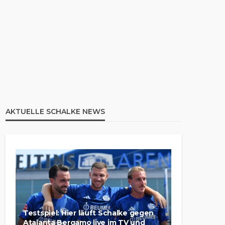
AKTUELLE SCHALKE NEWS
Testspiel: Hier läuft Schalke gegen
Atalanta Bergamo live im TV und