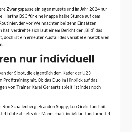
rere Zwangspause einlegen musste und im Jahr 2024 nur
bei Hertha BSC für eine knappe halbe Stunde auf dem
Routinier, der vor Weihnachten bei zehn Einsätzen
 hat, verdrehte sich laut einem Bericht der „Bild“ das
t, doch ist ein erneuter Ausfall des variabel einsetzbaren
n.
eren nur individuell
an der Sloot, die eigentlich dem Kader der U23
m Profitraining mit. Ob das Duo im Hinblick auf das
en von Trainer Karel Geraerts spielt, ist indes noch
en
Ron Schallenberg, Brandon Soppy, Leo Greiml und mit
tett übte abseits der Mannschaft individuell und arbeitet