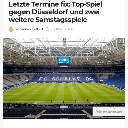
Letzte Termine fix: Top-Spiel
gegen Düsseldorf und zwei
weitere Samstagsspiele
Johannes Ketterl
20. März 2024
Foto: imago images