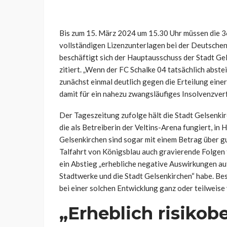
Bis zum 15. März 2024 um 15.30 Uhr müssen die 36
vollständigen Lizenzunterlagen bei der Deutschen
beschäftigt sich der Hauptausschuss der Stadt Gel
zitiert. „Wenn der FC Schalke 04 tatsächlich abst
zunächst einmal deutlich gegen die Erteilung einer
damit für ein nahezu zwangsläufiges Insolvenzverf
Der Tageszeitung zufolge hält die Stadt Gelsenkirc
die als Betreiberin der Veltins-Arena fungiert, in
Gelsenkirchen sind sogar mit einem Betrag über gu
Talfahrt von Königsblau auch gravierende Folgen 
ein Abstieg „erhebliche negative Auswirkungen au
Stadtwerke und die Stadt Gelsenkirchen“ habe. Be
bei einer solchen Entwicklung ganz oder teilweise
„Erheblich risikob