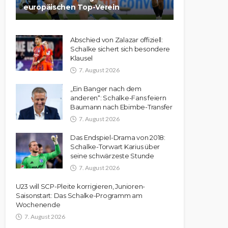
europäischen Top-Verein
Abschied von Zalazar offiziell:
Schalke sichert sich besondere
Klausel
7. August 2026
„Ein Banger nach dem
anderen“: Schalke-Fans feiern
Baumann nach Ebimbe-Transfer
7. August 2026
Das Endspiel-Drama von 2018:
Schalke-Torwart Karius über
seine schwärzeste Stunde
7. August 2026
U23 will SCP-Pleite korrigieren, Junioren-
Saisonstart: Das Schalke-Programm am
Wochenende
7. August 2026