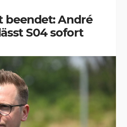
 beendet: André
ässt S04 sofort