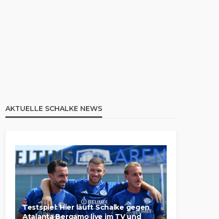
AKTUELLE SCHALKE NEWS
Testspiel: Hier läuft Schalke gegen
Atalanta Bergamo live im TV und