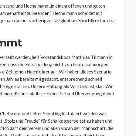
r Vorstand und Hechelmann „in einem offenen und guten
sammenarbeit zu beenden.“ Hechelmann scheidet mit
e nach seiner vorherigen Tätigkeit als Sportdirektor erst
ommt
rteilt werden, ließ Vorstandsboss Matthias Tillmann in
ken, dass die Entscheidung nicht von heute auf morgen
re Zeit einen Nachfolger an: „Wir haben dieses Szenario
n Jahres bereits mitgedacht, entsprechend schnell
folge starten. Unsere Haltung als Vorstand ist klar: Wir
ehmen, die uns mit ihrer Expertise und Überzeugung dabei
Chefscout und Leiter Scouting installiert worden war,
t „Stolz und Freude“ für Schalke gearbeitet zu haben und
“Ich darf dem Verein und allen voran der Mannschaft, die
C St. Pauli – gezeigt hat, den Klassenerhalt nicht nur