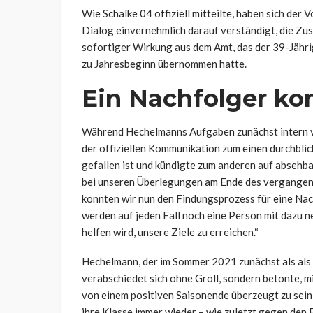
Wie Schalke 04 offiziell mitteilte, haben sich de
Dialog einvernehmlich darauf verständigt, die Zu
sofortiger Wirkung aus dem Amt, das der 39-Jährig
zu Jahresbeginn übernommen hatte.
Ein Nachfolger k
Während Hechelmanns Aufgaben zunächst intern ve
der offiziellen Kommunikation zum einen durchblic
gefallen ist und kündigte zum anderen auf absehba
bei unseren Überlegungen am Ende des vergangene
konnten wir nun den Findungsprozess für eine Nach
werden auf jeden Fall noch eine Person mit dazu n
helfen wird, unsere Ziele zu erreichen.“
Hechelmann, der im Sommer 2021 zunächst als als 
verabschiedet sich ohne Groll, sondern betonte, mi
von einem positiven Saisonende überzeugt zu sein:
ihre Klasse immer wieder – wie zuletzt gegen den F