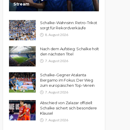
Stream
Schalke-Wahnsinn: Retro-Trikot
sorgt für Rekordverkäufe
8. August 2026
Nach dem Aufstieg: Schalke holt
den nächsten Titel
7. August 2026
Schalke-Gegner Atalanta
Bergamo im Fokus: Der Weg
zum europäischen Top-Verein
7. August 2026
Abschied von Zalazar offiziell:
Schalke sichert sich besondere
Klausel
7. August 2026