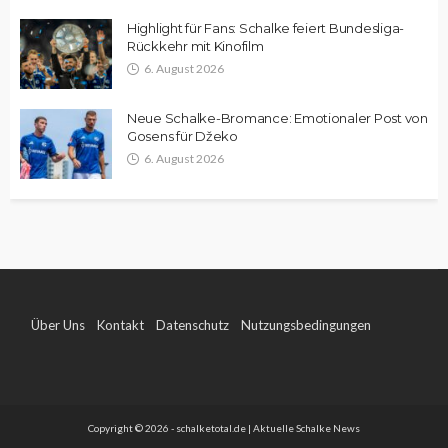
Highlight für Fans: Schalke feiert Bundesliga-
Rückkehr mit Kinofilm
6. August 2026
Neue Schalke-Bromance: Emotionaler Post von
Gosens für Džeko
6. August 2026
Über Uns
Kontakt
Datenschutz
Nutzungsbedingungen
Impressum
Copyright © 2026 - schalketotal.de | Aktuelle Schalke News