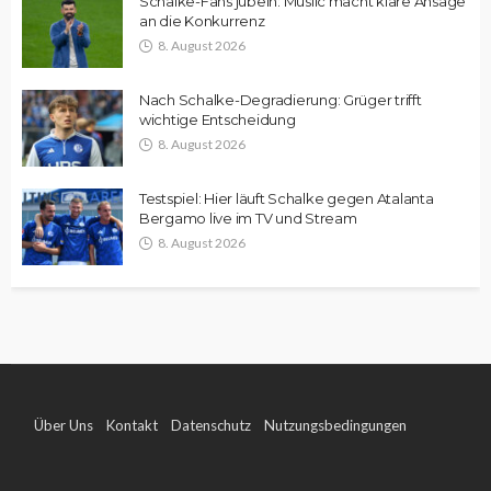
Schalke-Fans jubeln: Muslic macht klare Ansage
an die Konkurrenz
8. August 2026
Nach Schalke-Degradierung: Grüger trifft
wichtige Entscheidung
8. August 2026
Testspiel: Hier läuft Schalke gegen Atalanta
Bergamo live im TV und Stream
8. August 2026
Über Uns
Kontakt
Datenschutz
Nutzungsbedingungen
Impressum