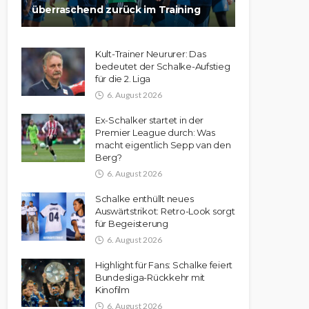
überraschend zurück im Training
Kult-Trainer Neururer: Das
bedeutet der Schalke-Aufstieg
für die 2. Liga
6. August 2026
Ex-Schalker startet in der
Premier League durch: Was
macht eigentlich Sepp van den
Berg?
6. August 2026
Schalke enthüllt neues
Auswärtstrikot: Retro-Look sorgt
für Begeisterung
6. August 2026
Highlight für Fans: Schalke feiert
Bundesliga-Rückkehr mit
Kinofilm
6. August 2026