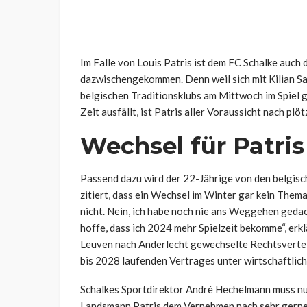
Im Falle von Louis Patris ist dem FC Schalke auch
dazwischengekommen. Denn weil sich mit Kilian Sa
belgischen Traditionsklubs am Mittwoch im Spiel g
Zeit ausfällt, ist Patris aller Voraussicht nach plö
Wechsel für Patri
Passend dazu wird der 22-Jährige von den belgisc
zitiert, dass ein Wechsel im Winter gar kein The
nicht. Nein, ich habe noch nie ans Weggehen gedacht,
hoffe, dass ich 2024 mehr Spielzeit bekomme“, erk
Leuven nach Anderlecht gewechselte Rechtsverteid
bis 2028 laufenden Vertrages unter wirtschaftli
Schalkes Sportdirektor André Hechelmann muss nun
Landsmann Patris dem Vernehmen nach sehr gerne g