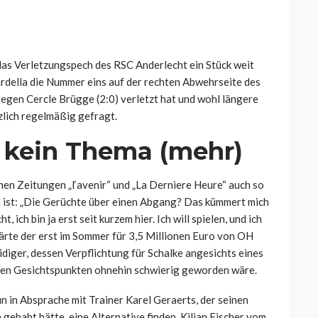
 das Verletzungspech des RSC Anderlecht ein Stück weit
rdella die Nummer eins auf der rechten Abwehrseite des
egen Cercle Brügge (2:0) verletzt hat und wohl längere
tzlich regelmäßig gefragt.
s kein Thema (mehr)
hen Zeitungen „l‘avenir“ und „La Derniere Heure“ auch so
ma ist: „Die Gerüchte über einen Abgang? Das kümmert mich
 ich bin ja erst seit kurzem hier. Ich will spielen, und ich
lärte der erst im Sommer für 3,5 Millionen Euro von OH
iger, dessen Verpflichtung für Schalke angesichts eines
chen Gesichtspunkten ohnehin schwierig geworden wäre.
 in Absprache mit Trainer Karel Geraerts, der seinen
ehabt hätte, eine Alternative finden. Kilian Fischer vom