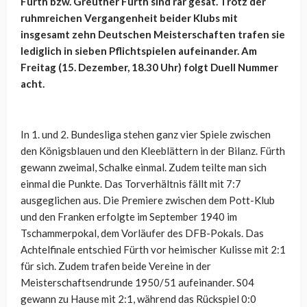
Fürth bzw. Greuther Fürth sind rar gesät. Trotz der
ruhmreichen Vergangenheit beider Klubs mit
insgesamt zehn Deutschen Meisterschaften trafen sie
lediglich in sieben Pflichtspielen aufeinander. Am
Freitag (15. Dezember, 18.30 Uhr) folgt Duell Nummer
acht.
In 1. und 2. Bundesliga stehen ganz vier Spiele zwischen
den Königsblauen und den Kleeblättern in der Bilanz. Fürth
gewann zweimal, Schalke einmal. Zudem teilte man sich
einmal die Punkte. Das Torverhältnis fällt mit 7:7
ausgeglichen aus. Die Premiere zwischen dem Pott-Klub
und den Franken erfolgte im September 1940 im
Tschammerpokal, dem Vorläufer des DFB-Pokals. Das
Achtelfinale entschied Fürth vor heimischer Kulisse mit 2:1
für sich. Zudem trafen beide Vereine in der
Meisterschaftsendrunde 1950/51 aufeinander. S04
gewann zu Hause mit 2:1, während das Rückspiel 0:0