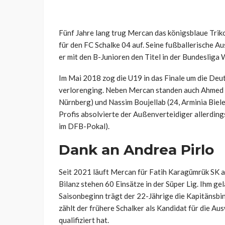
Fünf Jahre lang trug Mercan das königsblaue Trik
für den FC Schalke 04 auf. Seine fußballerische A
er mit den B-Junioren den Titel in der Bundesliga
Im Mai 2018 zog die U19 in das Finale um die Deu
verlorenging. Neben Mercan standen auch
Ahmed K
Nürnberg) und
Nassim Boujellab (24, Arminia Bielef
Profis absolvierte der Außenverteidiger allerdings
im DFB-Pokal).
Dank an Andrea Pirlo
Seit 2021 läuft Mercan für
Fatih Karagümrük SK au
Bilanz stehen 60 Einsätze in der Süper Lig. Ihm gel
Saisonbeginn trägt der 22-Jährige die Kapitänsbi
zählt der frühere Schalker als Kandidat für die A
qualifiziert hat.