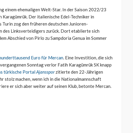
ng einem ehemaligen Welt-Star. In der Saison 2022/23
h Karagümrük. Der italienische Edel-Techniker in
 Turin zog den früheren deutschen Junioren-
n des Linksverteidigers zurück. Dort etablierte sich
 dem Abschied von Pirlo zu Sampdoria Genua im Sommer
hunderttausend Euro für Mercan
. Eine Investition, die sich
Am vergangenen Sonntag verlor
Fatih Karagümrük SK knapp
s türkische Portal
Ajansspor
zitierte den 22-Jährigen
hr stolz machen, wenn ich in die Nationalmannschaft
iere er sich aber weiter auf seinen Klub, betonte Mercan.