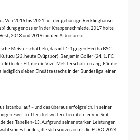
ot. Von 2016 bis 2021 lief der gebürtige Recklinghäuser
usbildung genoss er in der Knappenschmiede. 2017 holte
 West, 2018 und 2019 mit den A-Junioren.
tsche Meisterschaft ein, das mit 1:3 gegen Hertha BSC
utucu (23, heute Eyüpspor), Benjamin Goller (24, 1. FC
eld) in der Elf, die die Vize-Meisterschaft errang. Für die
 lediglich sieben Einsätze (sechs in der Bundesliga, einer
s Istanbul auf – und das überaus erfolgreich. In seiner
angen zwei Treffer, drei weitere bereitete er vor. Seit
nde des Tabellen-13. Aufgrund seiner starken Leistungen
uswahl seines Landes, die sich souverän für die EURO 2024