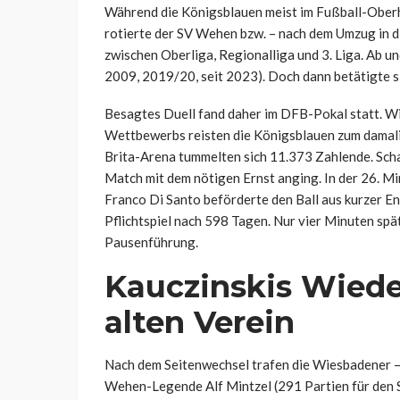
Während die Königsblauen meist im Fußball-Oberha
rotierte der SV Wehen bzw. – nach dem Umzug in
zwischen Oberliga, Regionalliga und 3. Liga. Ab un
2009, 2019/20, seit 2023). Doch dann betätigte si
Besagtes Duell fand daher im DFB-Pokal statt. Wir
Wettbewerbs reisten die Königsblauen zum damalige
Brita-Arena tummelten sich 11.373 Zahlende. Scha
Match mit dem nötigen Ernst anging. In der 26. Mi
Franco Di Santo beförderte den Ball aus kurzer Ent
Pflichtspiel nach 598 Tagen. Nur vier Minuten spät
Pausenführung.
Kauczinskis Wied
alten Verein
Nach dem Seitenwechsel trafen die Wiesbadener – 
Wehen-Legende Alf Mintzel (291 Partien für den