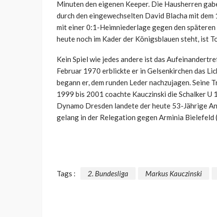
Minuten den eigenen Keeper. Die Hausherren gabe
durch den eingewechselten David Blacha mit dem 1:
mit einer 0:1-Heimniederlage gegen den späteren 
heute noch im Kader der Königsblauen steht, ist T
Kein Spiel wie jedes andere ist das Aufeinander
Februar 1970 erblickte er in Gelsenkirchen das Li
begann er, dem runden Leder nachzujagen. Seine T
1999 bis 2001 coachte Kauczinski die Schalker U 1
Dynamo Dresden landete der heute 53-Jährige A
gelang in der Relegation gegen Arminia Bielefeld (4
Tags :
2. Bundesliga
Markus Kauczinski