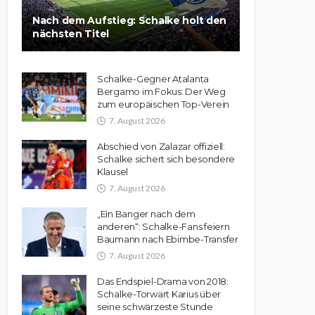
Nach dem Aufstieg: Schalke holt den
nächsten Titel
Schalke-Gegner Atalanta
Bergamo im Fokus: Der Weg
zum europäischen Top-Verein
7. August 2026
Abschied von Zalazar offiziell:
Schalke sichert sich besondere
Klausel
7. August 2026
„Ein Banger nach dem
anderen“: Schalke-Fans feiern
Baumann nach Ebimbe-Transfer
7. August 2026
Das Endspiel-Drama von 2018:
Schalke-Torwart Karius über
seine schwärzeste Stunde