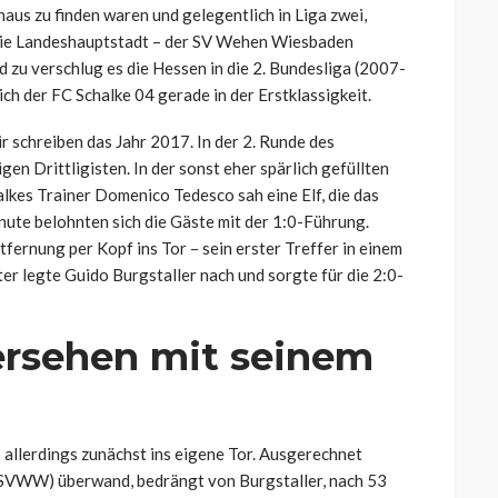
us zu finden waren und gelegentlich in Liga zwei,
 die Landeshauptstadt – der SV Wehen Wiesbaden
d zu verschlug es die Hessen in die 2. Bundesliga (2007-
ch der FC Schalke 04 gerade in der Erstklassigkeit.
 schreiben das Jahr 2017. In der 2. Runde des
n Drittligisten. In der sonst eher spärlich gefüllten
lkes Trainer Domenico Tedesco sah eine Elf, die das
nute belohnten sich die Gäste mit der 1:0-Führung.
fernung per Kopf ins Tor – sein erster Treffer in einem
er legte Guido Burgstaller nach und sorgte für die 2:0-
ersehen mit seinem
allerdings zunächst ins eigene Tor. Ausgerechnet
 SVWW) überwand, bedrängt von Burgstaller, nach 53