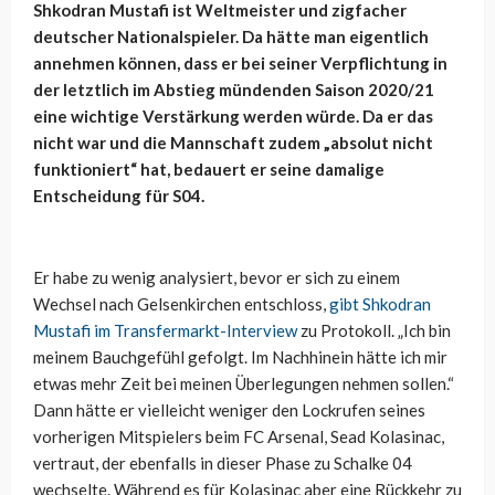
Shkodran Mustafi ist Weltmeister und zigfacher
deutscher Nationalspieler. Da hätte man eigentlich
annehmen können, dass er bei seiner Verpflichtung in
der letztlich im Abstieg mündenden Saison 2020/21
eine wichtige Verstärkung werden würde. Da er das
nicht war und die Mannschaft zudem „absolut nicht
funktioniert“ hat, bedauert er seine damalige
Entscheidung für S04.
Er habe zu wenig analysiert, bevor er sich zu einem
Wechsel nach Gelsenkirchen entschloss,
gibt Shkodran
Mustafi im Transfermarkt-Interview
zu Protokoll. „Ich bin
meinem Bauchgefühl gefolgt. Im Nachhinein hätte ich mir
etwas mehr Zeit bei meinen Überlegungen nehmen sollen.“
Dann hätte er vielleicht weniger den Lockrufen seines
vorherigen Mitspielers beim FC Arsenal, Sead Kolasinac,
vertraut, der ebenfalls in dieser Phase zu Schalke 04
wechselte. Während es für Kolasinac aber eine Rückkehr zu