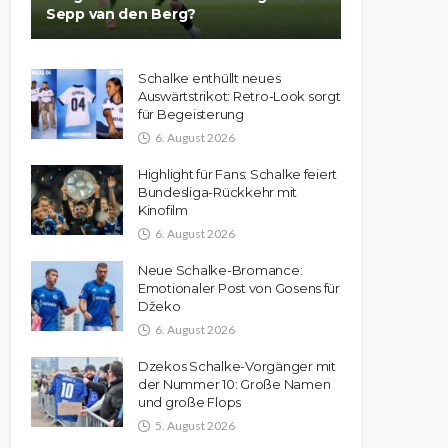
Sepp van den Berg?
Schalke enthüllt neues
Auswärtstrikot: Retro-Look sorgt
für Begeisterung
6. August 2026
Highlight für Fans: Schalke feiert
Bundesliga-Rückkehr mit
Kinofilm
6. August 2026
Neue Schalke-Bromance:
Emotionaler Post von Gosens für
Džeko
6. August 2026
Dzekos Schalke-Vorgänger mit
der Nummer 10: Große Namen
und große Flops
5. August 2026