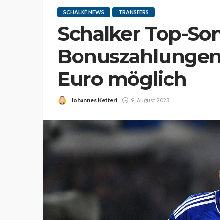
SCHALKE NEWS
TRANSFERS
Schalker Top-So
Bonuszahlungen b
Euro möglich
Johannes Ketterl
9. August 2023