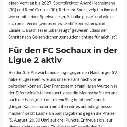
einen Vertrag bis 2027. Sportdirektor André Hechelmann
(38) und René Grotus (38), Referent Sport, zeigten ihm auf,
wie er mit seiner Spielweise „zu Schalke passe“ und wie er
sich beim Verein „weiterentwickeln“ könne, berichtet
Lasme. Danach sei er „überzeugt“ gewesen, „dass der
Schritt nach Gelsenkirchen genau der richtige für mich ist“.
Für den FC Sochaux in der
Ligue 2 aktiv
Bei der 3:5-Auswärtsniederlage gegen den Hamburger SV
habe er „gesehen, wie uns unsere Fans nach vorne
peitschen können“. Der Franzose mit familiären Wurzeln in
der Elfenbeinküste bedauert, dass die Mannschaft sich und
auch die Fans „nicht mit einem Sieg belohnen“ konnte.
„Gegen Kaiserslautern möchten wir es unbedingt besser
machen“, setzt Lasme am Samstagabend gegen die Pfälzer
(5. August, 20.30 Uhr) auf drei Punkte. Er freue sich „auf
dieses elektrisierende Flutlichtspiel“, verrät der 24-