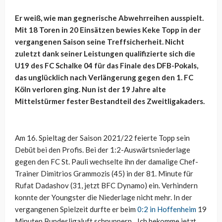
Er weiß, wie man gegnerische Abwehrreihen ausspielt.
Mit 18 Toren in 20 Einsätzen bewies Keke Topp in der
vergangenen Saison seine Treffsicherheit. Nicht
zuletzt dank seiner Leistungen qualifizierte sich die
U19 des FC Schalke 04 für das Finale des DFB-Pokals,
das unglücklich nach Verlängerung gegen den 1. FC
Köln verloren ging. Nun ist der 19 Jahre alte
Mittelstürmer fester Bestandteil des Zweitligakaders.
Am 16. Spieltag der Saison 2021/22 feierte Topp sein
Debüt bei den Profis. Bei der 1:2-Auswärtsniederlage
gegen den FC St. Pauli wechselte ihn der damalige Chef-
Trainer Dimitrios Grammozis (45) in der 81. Minute für
Rufat Dadashov (31, jetzt BFC Dynamo) ein. Verhindern
konnte der Youngster die Niederlage nicht mehr. In der
vergangenen Spielzeit durfte er beim
0:2 in Hoffenheim
19
Minuten Bundesligaluft schnuppern. „Ich bekomme jetzt