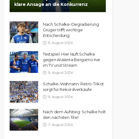
klare Ansage an die Konkurrenz
Nach Schalke-Degradierung:
Grüger trifft wichtige
Entscheidung
8. August 2026
Testspiel: Hier läuft Schalke
gegen Atalanta Bergamo live
im TV und Stream
8. August 2026
Schalke-Wahnsinn: Retro-Trikot
sorgt für Rekordverkäufe
8. August 2026
Nach dem Aufstieg: Schalke holt
den nächsten Titel
7. August 2026