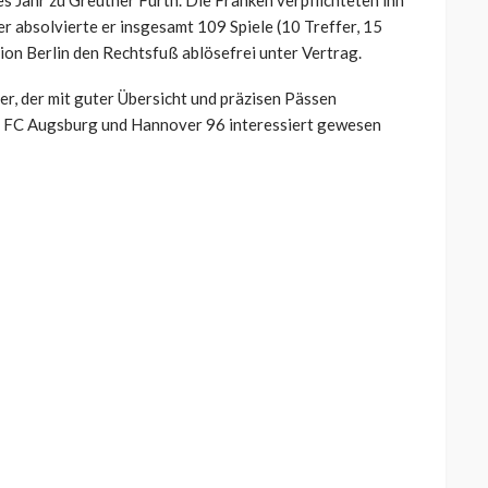
s Jahr zu Greuther Fürth. Die Franken verpflichteten ihn
er absolvierte er insgesamt 109 Spiele (10 Treffer, 15
ion Berlin den Rechtsfuß ablösefrei unter Vertrag.
er, der mit guter Übersicht und präzisen Pässen
er FC Augsburg und Hannover 96 interessiert gewesen