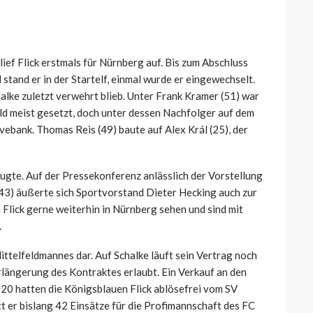
lief Flick erstmals für Nürnberg auf. Bis zum Abschluss
 stand er in der Startelf, einmal wurde er eingewechselt.
chalke zuletzt verwehrt blieb. Unter Frank Kramer (51) war
d meist gesetzt, doch unter dessen Nachfolger auf dem
rvebank. Thomas Reis (49) baute auf Alex Král (25), der
eugte. Auf der Pressekonferenz anlässlich der Vorstellung
43) äußerte sich Sportvorstand Dieter Hecking auch zur
n
Flick
gerne weiterhin in Nürnberg sehen und sind mit
.
Mittelfeldmannes dar. Auf Schalke läuft sein Vertrag noch
erlängerung des Kontraktes erlaubt. Ein Verkauf an den
20 hatten die Königsblauen Flick ablösefrei vom SV
t er bislang 42 Einsätze für die Profimannschaft des FC