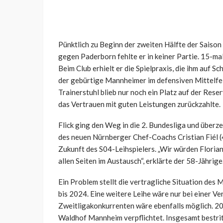
Pünktlich zu Beginn der zweiten Hälfte der Saison 
gegen Paderborn fehlte er in keiner Partie. 15-mal
Beim Club erhielt er die Spielpraxis, die ihm auf S
der gebürtige Mannheimer im defensiven Mittelfel
Trainerstuhl blieb nur noch ein Platz auf der Rese
das Vertrauen mit guten Leistungen zurückzahlte.
Flick ging den Weg in die 2. Bundesliga und überz
des neuen Nürnberger Chef-Coachs Cristian Fiél (
Zukunft des S04-Leihspielers. „
Wir würden Floria
allen Seiten im Austausch“, erklärte der 58-Jährige
Ein Problem stellt die vertragliche Situation des 
bis 2024. Eine weitere Leihe wäre nur bei einer V
Zweitligakonkurrenten wäre ebenfalls möglich. 20
Waldhof Mannheim verpflichtet. Insgesamt bestrit