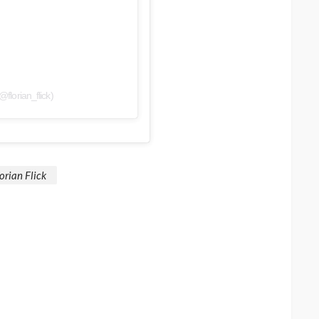
@florian_flick)
orian Flick