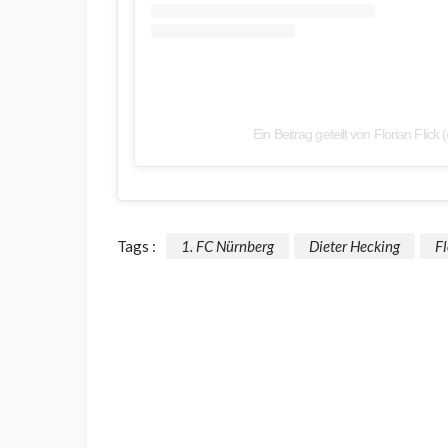
Ein Beitrag geteilt von Florian Flick (
Tags :
1. FC Nürnberg
Dieter Hecking
Fl