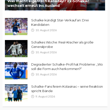
Was macht eigentlich Kabadayi? Ex-Schalker
wechselt erneut ins Ausland
Schalke kündigt Star-Verkauf an: Drei
Kandidaten
10. August 2026
Schalkes Woche: Real-Kracher als große
Generalprobe
10. August 2026
Degradierter Schalke-Profi hat Probleme: „Wo
soll die Form auch herkommen?“
10. August 2026
Schalke-Fans feiern Kolasinac – seine Reaktion
spricht Bände
9. August 2026