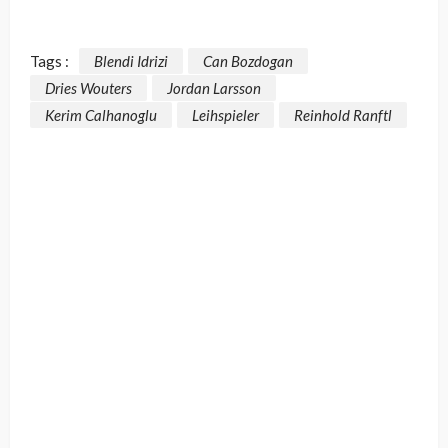
Tags :
Blendi Idrizi
Can Bozdogan
Dries Wouters
Jordan Larsson
Kerim Calhanoglu
Leihspieler
Reinhold Ranftl