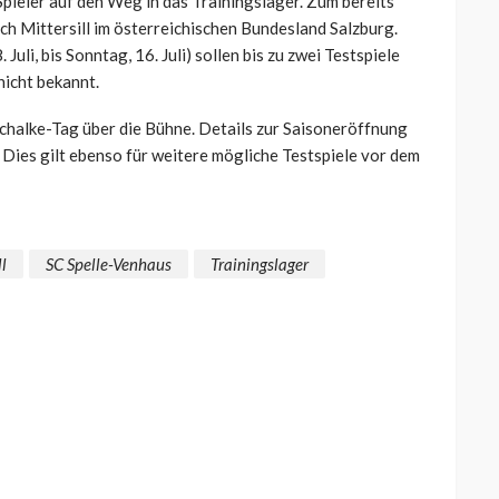
pieler auf den Weg in das Trainingslager. Zum bereits
h Mittersill im österreichischen Bundesland Salzburg.
li, bis Sonntag, 16. Juli) sollen bis zu zwei Testspiele
nicht bekannt.
 Schalke-Tag über die Bühne. Details zur Saisoneröffnung
ies gilt ebenso für weitere mögliche Testspiele vor dem
ll
SC Spelle-Venhaus
Trainingslager