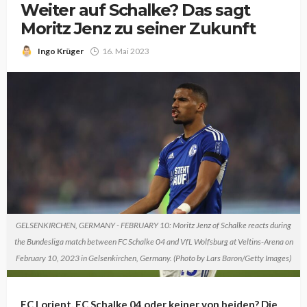
Weiter auf Schalke? Das sagt
Moritz Jenz zu seiner Zukunft
Ingo Krüger
16. Mai 2023
GELSENKIRCHEN, GERMANY - FEBRUARY 10: Moritz Jenz of Schalke reacts during
the Bundesliga match between FC Schalke 04 and VfL Wolfsburg at Veltins-Arena on
February 10, 2023 in Gelsenkirchen, Germany. (Photo by Lars Baron/Getty Images)
FC Lorient, FC Schalke 04 oder keiner von beiden? Die