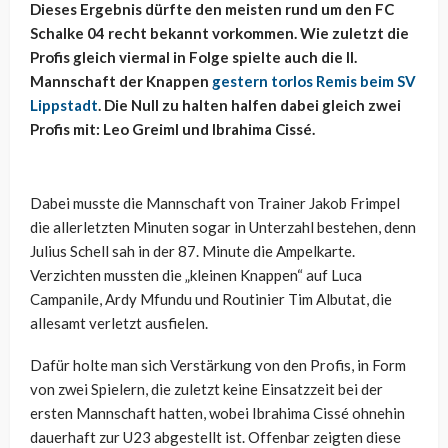
Dieses Ergebnis dürfte den meisten rund um den FC
Schalke 04 recht bekannt vorkommen. Wie zuletzt die
Profis gleich viermal in Folge spielte auch die II.
Mannschaft der Knappen
gestern torlos Remis beim SV
Lippstadt
. Die Null zu halten halfen dabei gleich zwei
Profis mit: Leo Greiml und Ibrahima Cissé.
Dabei musste die Mannschaft von Trainer Jakob Frimpel
die allerletzten Minuten sogar in Unterzahl bestehen, denn
Julius Schell sah in der 87. Minute die Ampelkarte.
Verzichten mussten die „kleinen Knappen“ auf Luca
Campanile, Ardy Mfundu und Routinier Tim Albutat, die
allesamt verletzt ausfielen.
Dafür holte man sich Verstärkung von den Profis, in Form
von zwei Spielern, die zuletzt keine Einsatzzeit bei der
ersten Mannschaft hatten, wobei Ibrahima Cissé ohnehin
dauerhaft zur U23 abgestellt ist. Offenbar zeigten diese