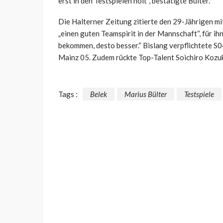
erst in den Testspielen holt“, bestätigte Bülter.
Die Halterner Zeitung zitierte den 29-Jährigen m
„einen guten Teamspirit in der Mannschaft“, für ihn 
bekommen, desto besser.“ Bislang verpflichtete S0
Mainz 05. Zudem rückte Top-Talent Soichiro Kozuki
Tags :
Belek
Marius Bülter
Testspiele