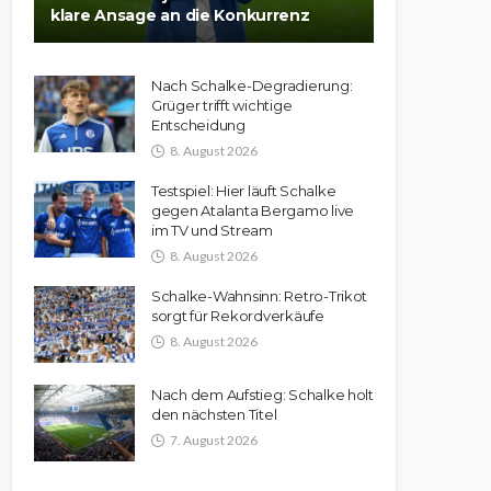
klare Ansage an die Konkurrenz
Nach Schalke-Degradierung:
Grüger trifft wichtige
Entscheidung
8. August 2026
Testspiel: Hier läuft Schalke
gegen Atalanta Bergamo live
im TV und Stream
8. August 2026
Schalke-Wahnsinn: Retro-Trikot
sorgt für Rekordverkäufe
8. August 2026
Nach dem Aufstieg: Schalke holt
den nächsten Titel
7. August 2026