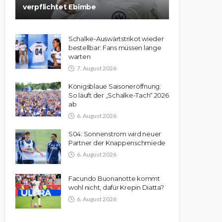
verpflichtet Ebimbe
Schalke-Auswärtstrikot wieder
bestellbar: Fans müssen lange
warten
7. August 2026
Königsblaue Saisoneröffnung:
So läuft der „Schalke-Tach“ 2026
ab
6. August 2026
S04: Sonnenstrom wird neuer
Partner der Knappenschmiede
6. August 2026
Facundo Buonanotte kommt
wohl nicht, dafür Krepin Diatta?
6. August 2026