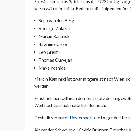
So, wie man sechs Spieler aus der U23 hochgezogen 
wie erwähnt Yoshida. Bedeutet die folgenden Ausfä
Sepp van den Berg
Rodrigo Zalazar
Marcin Kaminski
Ibrahima Cissé
Leo Greiml
Thomas Ouwejan
Maya Yoshida
Marcin Kaminski ist zwar mitgereist nach Wien, so
werden.
Ernst nehmen will man den Test trotz des ungewöh
Weihnachtsurlaub natürlich dennoch.
Deshalb vermutet
Reviersport
die folgende Starta
Alexander Schwolow – Cedric Brunner, Timothee K