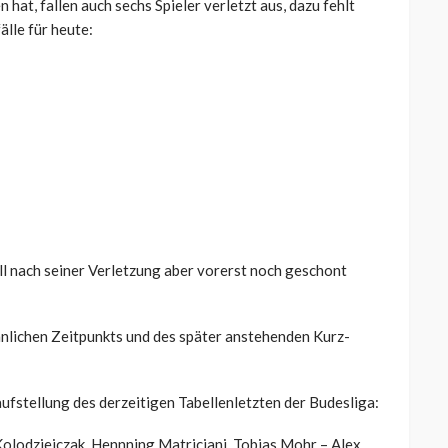
hat, fallen auch sechs Spieler verletzt aus, dazu fehlt
lle für heute:
ll nach seiner Verletzung aber vorerst noch geschont
nlichen Zeitpunkts und des später anstehenden Kurz-
ufstellung des derzeitigen Tabellenletzten der Budesliga:
olodziejczak, Hennning Matriciani, Tobias Mohr – Alex