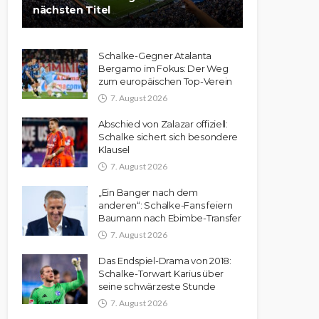
nächsten Titel
Schalke-Gegner Atalanta
Bergamo im Fokus: Der Weg
zum europäischen Top-Verein
7. August 2026
Abschied von Zalazar offiziell:
Schalke sichert sich besondere
Klausel
7. August 2026
„Ein Banger nach dem
anderen“: Schalke-Fans feiern
Baumann nach Ebimbe-Transfer
7. August 2026
Das Endspiel-Drama von 2018:
Schalke-Torwart Karius über
seine schwärzeste Stunde
7. August 2026