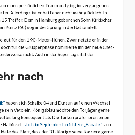
rsun einen persönlichen Traum und ging im vergangenen
. Allerdings ist er bei Fener nicht mehr glücklich. In
ch 15 Treffer. Dem in Hamburg geborenen Sohn türkischer
n Kuntz (60) sogar der Sprung in die Nationalelf.
 so gut für den 1,90-Meter-Hünen. Zwar netzte er in der
, doch für die Gruppenphase nominierte ihn der neue Chef-
nderweise nicht. Auch in der Süper Lig sitzt der
ehr nach
ik“
haben sich Schalke 04 und Dursun auf einen Wechsel
ge sein Veto ein. Königsblau möchte den Torjäger gerne
nbul bislang konsequent ab. Die Türken präferieren einen
e Halbinsel.
Noch im September berichtete „Fanatik“
von
ete das Blatt, dass der 31-Jährige seine Karriere gerne